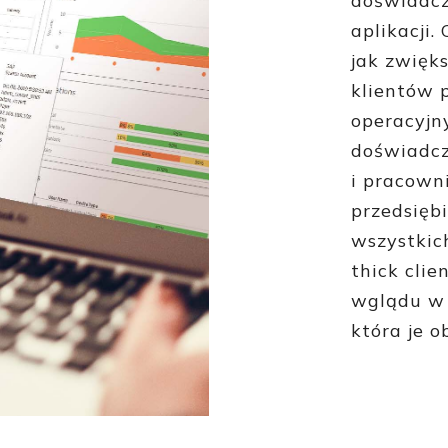
doświadcz
aplikacji
jak zwięk
klientów 
operacyjn
doświadcz
i pracown
przedsięb
wszystkich
thick clie
wglądu w 
która je o