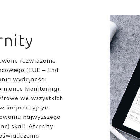
rnity
kowane rozwiązanie
ńcowego (EUE – End
ania wydajności
formance Monitoring),
cyfrowe we wszystkich
ę w korporacyjnym
chowaniu najwyższego
ej skali. Aternity
doświadczenia