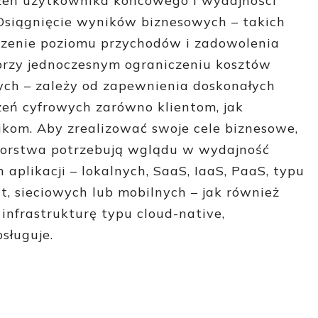
eń użytkownika końcowego i wydajności
. Osiągnięcie wyników biznesowych – takich
szenie poziomu przychodów i zadowolenia
przy jednoczesnym ograniczeniu kosztów
ych – zależy od zapewnienia doskonałych
eń cyfrowych zarówno klientom, jak
ikom. Aby zrealizować swoje cele biznesowe,
iorstwa potrzebują wglądu w wydajność
 aplikacji – lokalnych, SaaS, IaaS, PaaS, typu
nt, sieciowych lub mobilnych – jak również
infrastrukturę typu cloud-native,
bsługuje.