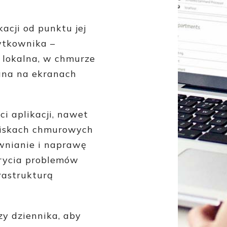
acji od punktu jej
ytkownika –
a lokalna, w chmurze
lana na ekranach
i aplikacji, nawet
iskach chmurowych
awnianie i naprawę
rycia problemów
rastrukturą
y dziennika, aby