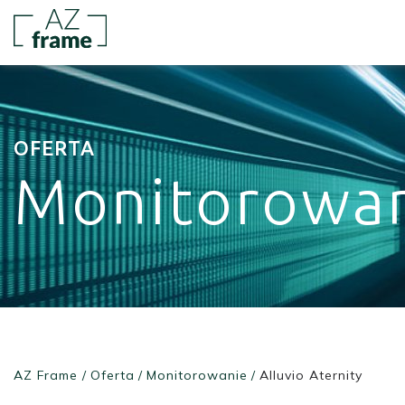
OFERTA
Monitorowa
AZ Frame
/
Oferta
/
Monitorowanie
/
Alluvio Aternity