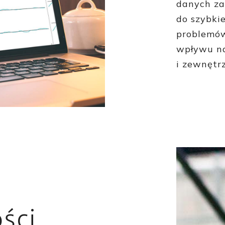
danych z
do szybki
problemów
wpływu na
i zewnętr
ści