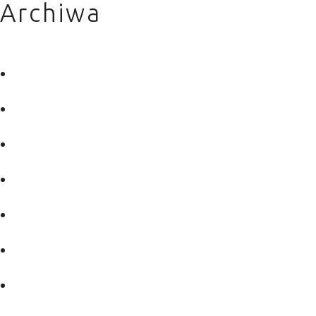
Archiwa
luty 2026
marzec 2025
październik 2024
marzec 2024
luty 2024
grudzień 2023
sierpień 2023