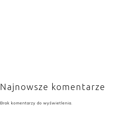
IBM LinuxONE – wydajna platforma
do zadań specjalnych
W jaki sposób Dynatrace AppSec
wzmacnia nowoczesne strategie
bezpieczeństwa?
AZ Frame Newsletter, March 2025
AZ Frame Newsletter, October 2024
Najnowsze komentarze
Brak komentarzy do wyświetlenia.