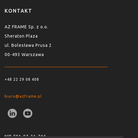
KONTAKT
AZ FRAME Sp. z o.o.
Sheraton Plaza
ul. Bolesława Prusa 2
00-493 Warszawa
+48 22 29 08 408
biuro@azframe.pl
NIP 701-07-31-766