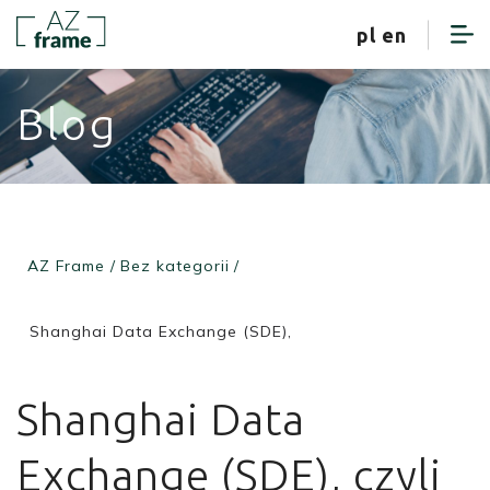
strefa klienta
pl
en
Blog
AZ Frame
/
Bez kategorii
/
Shanghai Data Exchange (SDE),
Shanghai Data
Exchange (SDE), czyli