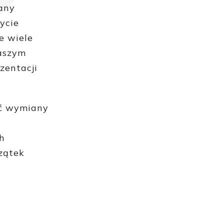
any
ycie
e wiele
naszym
zentacji
ść wymiany
h
zątek