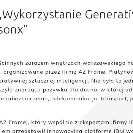
„Wykorzystanie Generati
sonx”
ościnnych zarazem wnętrzach warszawskiego h
e, organizowane przez firmę AZ Frame, Platyn
tywnej sztucznej inteligencji. Nie było to je
szyła znacząca pożywka dla ducha, w której udz
 (ubezpieczenia, telekomunikacja, transport, po
AZ Frame), który wspólnie z ekspertami firmy I
iem przedstawił innowacyjną platformę IBM wa