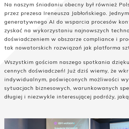
Na naszym śniadaniu obecny był również Pol
przez prezesa Ireneusza Jabłońskiego. Jedny
generatywnego AI do wsparcia procesów kontr
zyskać na wykorzystaniu najnowszych technolo
doświadczeniem w obszarze compliance i proc
tak nowatorskich rozwiązań jak platforma szt
Wszystkim gościom naszego spotkania dziękuj
cennych doświadczeń! Już dziś wiemy, że wkr
indywidualnym, poświęconych możliwości wy
sytuacjach biznesowych, warunkowanych specy
długiej i niezwykle interesującej podróży, jak