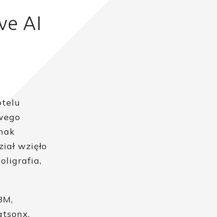
ve AI
otelu
owego
dnak
iał wzięło
ligrafia,
BM,
tsonx,