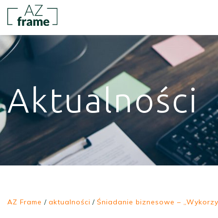
Aktualności
AZ Frame
/
aktualności
/
Śniadanie biznesowe – „Wykorzy