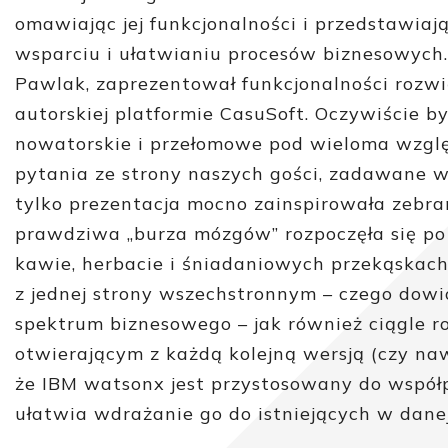
omawiając jej funkcjonalności i przedstawiaj
wsparciu i ułatwianiu procesów biznesowych.
Pawlak, zaprezentował funkcjonalności rozwi
autorskiej platformie CasuSoft. Oczywiście by
nowatorskie i przełomowe pod wieloma względ
pytania ze strony naszych gości, zadawane w 
tylko prezentacja mocno zainspirowała zebra
prawdziwa „burza mózgów” rozpoczęła się po c
kawie, herbacie i śniadaniowych przekąskac
z jednej strony wszechstronnym – czego dow
spektrum biznesowego – jak również ciągle 
otwierającym z każdą kolejną wersją (czy na
że IBM watsonx jest przystosowany do współp
ułatwia wdrażanie go do istniejących w danej