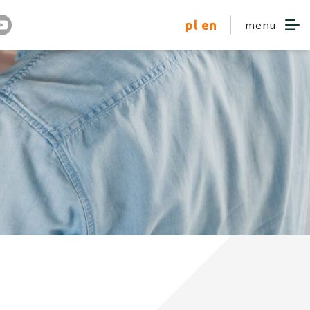
pl
en
menu