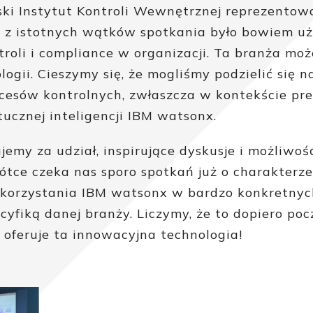
ski Instytut Kontroli Wewnętrznej reprezentow
m z istotnych wątków spotkania było bowiem uż
oli i compliance w organizacji. Ta branża moż
gii. Cieszymy się, że mogliśmy podzielić się 
esów kontrolnych, zwłaszcza w kontekście pre
ucznej inteligencji IBM watsonx.
emy za udział, inspirujące dyskusje i możliwo
ótce czeka nas sporo spotkań już o charakterze
korzystania IBM watsonx w bardzo konkretnyc
fiką danej branży. Liczymy, że to dopiero poc
ą oferuje ta innowacyjna technologia!