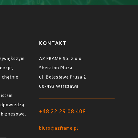
KONTAKT
największym
AZ FRAME Sp. z o.o.
encje,
Sheraton Plaza
n chętnie
ul. Bolesława Prusa 2
00-493 Warszawa
listami
 odpowiedzą
+48 22 29 08 408
y biznesowe.
biuro@azframe.pl