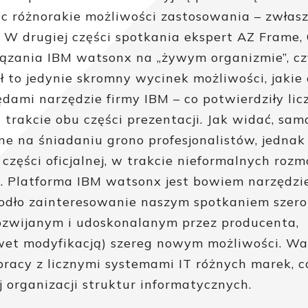
ąc różnorakie możliwości zastosowania – zwłas
 W drugiej części spotkania ekspert AZ Frame,
ązania IBM watsonx na „żywym organizmie”, cz
ł to jedynie skromny wycinek możliwości, jakie 
ami narzędzie firmy IBM – co potwierdziły lic
trakcie obu części prezentacji. Jak widać, sam
ne na śniadaniu grono profesjonalistów, jednak
zęści oficjalnej, w trakcie nieformalnych roz
h. Platforma IBM watsonx jest bowiem narzędz
iodło zainteresowanie naszym spotkaniem szero
rozwijanym i udoskonalanym przez producenta,
wet modyfikacją) szereg nowym możliwości. Wa
racy z licznymi systemami IT różnych marek, c
 organizacji struktur informatycznych.