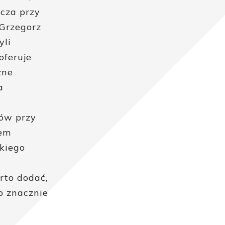
zcza przy
 Grzegorz
yli
oferuje
zne
a
mów przy
iem
kiego
rto dodać,
o znacznie