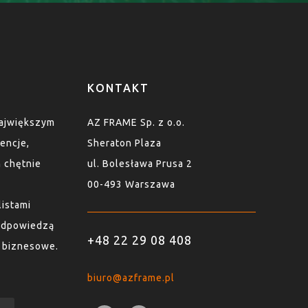
KONTAKT
największym
AZ FRAME Sp. z o.o.
encje,
Sheraton Plaza
n chętnie
ul. Bolesława Prusa 2
00-493 Warszawa
listami
 odpowiedzą
+48 22 29 08 408
y biznesowe.
biuro@azframe.pl