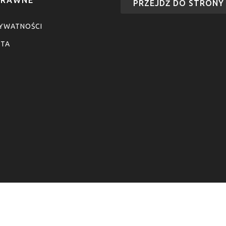
PRZEJDŹ DO STRONY
RYWATNOŚCI
NTA