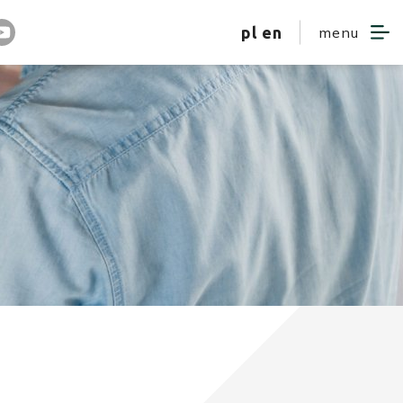
pl
en
menu