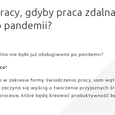
racy, gdyby praca zdalna
o pandemii?
lna nie była już obsługiwana po pandemii?
co!
ch w zakresie formy świadczenia pracy, sam wą
m zaczyna się wyścig o tworzenie przyjaznych ś
procesie, które będą kreować produktywność b