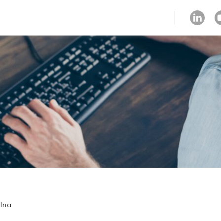
strefa klienta
lna