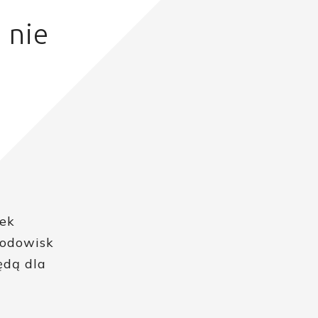
 nie
tek
rodowisk
ędą dla