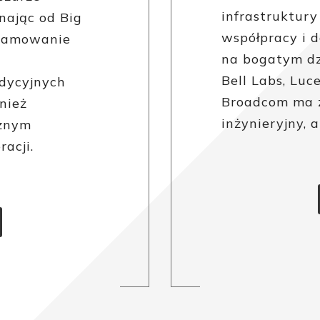
infrastruktury
nając od Big
współpracy i d
gramowanie
na bogatym dz
Bell Labs, Luc
adycyjnych
Broadcom ma z
nież
inżynieryjny, 
cznym
acji.