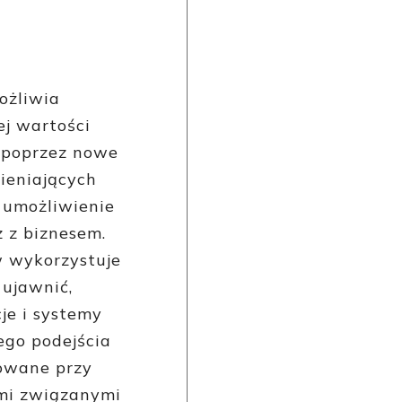
ożliwia
j wartości
h poprzez nowe
mieniających
 umożliwienie
z z biznesem.
w wykorzystuje
 ujawnić,
cje i systemy
ego podejścia
dowane przy
ami związanymi