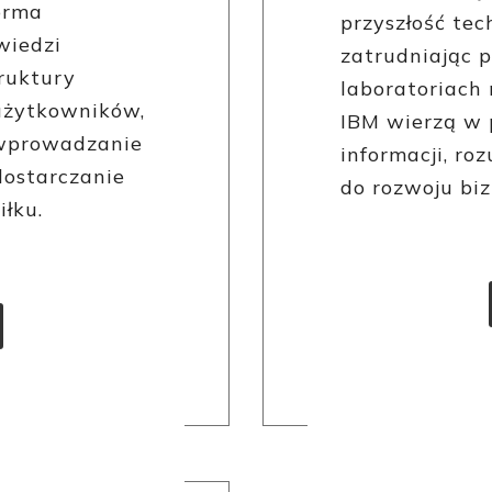
orma
przyszłość tec
wiedzi
zatrudniając
truktury
laboratoriach
użytkowników,
IBM wierzą w 
 wprowadzanie
informacji, ro
dostarczanie
do rozwoju bi
łku.