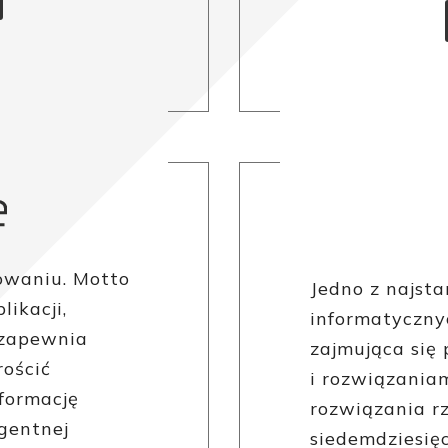
owaniu. Motto
Jedno z najsta
likacji,
informatyczny
 zapewnia
zajmująca się
rościć
i rozwiązania
sformację
rozwiązania r
igentnej
siedemdziesięc