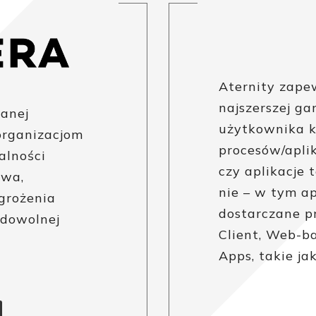
Aternity zape
najszerszej ga
anej
użytkownika k
organizacjom
procesów/aplik
alności
czy aplikacje t
twa,
nie – w tym ap
grożenia
dostarczane pr
 dowolnej
Client, Web-ba
Apps, takie jak