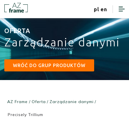
strefa klienta
pl
en
OFERTA
Zarządzanie danymi
WRÓĆ DO GRUP PRODUKTÓW
AZ Frame
/
Oferta
/
Zarządzanie danymi
/
Precisely Trillium