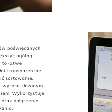
obów poświęcanych
ększyć ogólną
 to łatwe
łni transparentne
ić sortowanie.
st wysoce złożonym
em. Wykorzystuje
 oraz połączenie
wania,