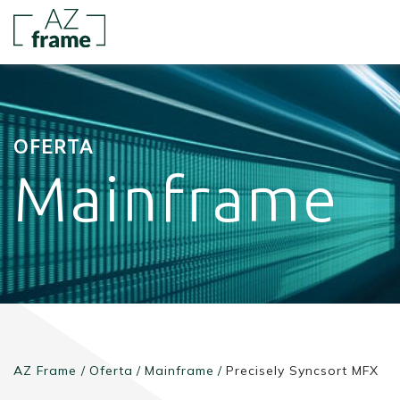
OFERTA
Mainframe
AZ Frame
/
Oferta
/
Mainframe
/
Precisely Syncsort MFX