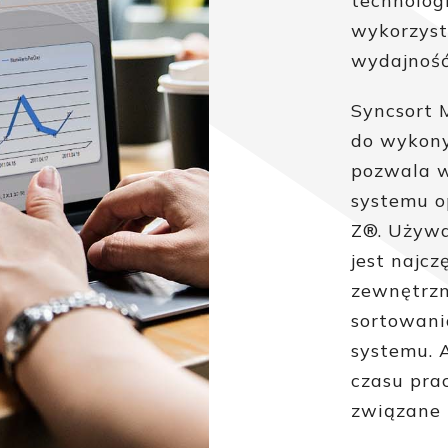
technolog
wykorzyst
wydajność
Syncsort 
do wykony
pozwala 
systemu o
Z®. Używa
jest najc
zewnętrzn
sortowani
systemu. 
czasu pra
związane 