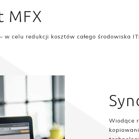
rt MFX
— w celu redukcji kosztów całego środowiska I
Syn
Wiodące r
kopiowani