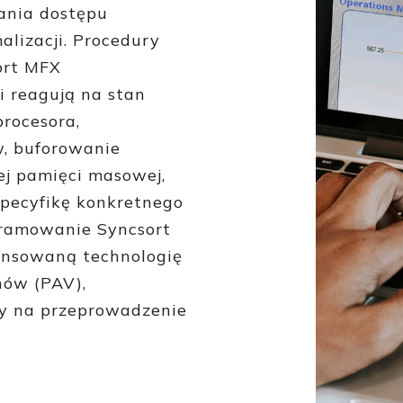
nia dostępu
lizacji. Procedury
ort MFX
i reagują na stan
procesora,
, buforowanie
ej pamięci masowej,
specyfikę konkretnego
gramowanie Syncsort
nsowaną technologię
nów (PAV),
ny na przeprowadzenie