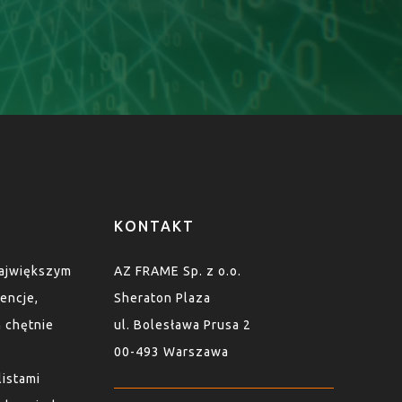
KONTAKT
największym
AZ FRAME Sp. z o.o.
encje,
Sheraton Plaza
n chętnie
ul. Bolesława Prusa 2
00-493 Warszawa
listami