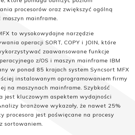
ie, które pomaga obniżyć poziom
ania procesorów oraz zwiększyć ogólną
 maszyn mainframe.
MFX to wysokowydajne narzędzie
wania operacji SORT, COPY i JOIN, które
wykorzystywać zaawansowane funkcje
peracyjnego z/OS i maszyn mainframe IBM
ny w ponad 85 krajach system Syncsort MFX
zęściej instalowanym oprogramowaniem firmy
ej na maszynach mainframe. Szybkość
a jest kluczowym aspektem wydajności
Analizy branżowe wykazały, że nawet 25%
cy procesora jest poświęcane na procesy
z sortowaniem.