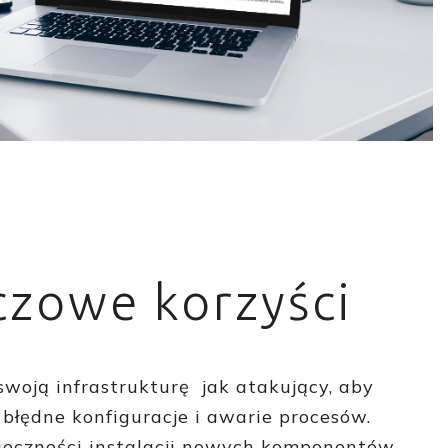
czowe korzyści
swoją infrastrukturę
jak atakujący, aby
 błędne konfiguracje i awarie procesów.
ieczności instalacji nowych komponentów,