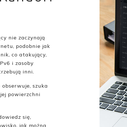
cy nie zaczynają
netu, podobnie jak
ik, co atakujący,
Pv6 i zasoby
rzebują inni.
 obserwuje, szuka
ej powierzchni
dowiedz się,
owisko, jak można