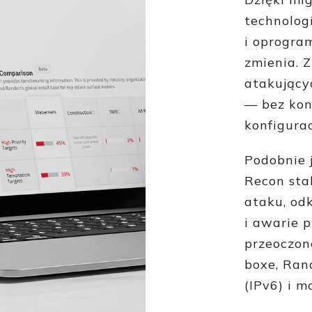
technolog
i oprogra
zmienia. 
atakujący
— bez kon
konfigurac
Podobnie 
Recon sta
ataku, od
i awarie 
przeoczone
boxe, Ran
(IPv6) i m