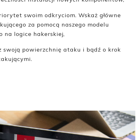
riorytet swoim odkryciom. Wskaż główne
akującego za pomocą naszego modelu
 na logice hakerskiej,
z swoją powierzchnię ataku i bądź o krok
takującymi.