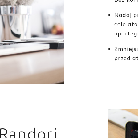
Nadaj p
cele at
opartego
Zmniejs
przed a
 Randori