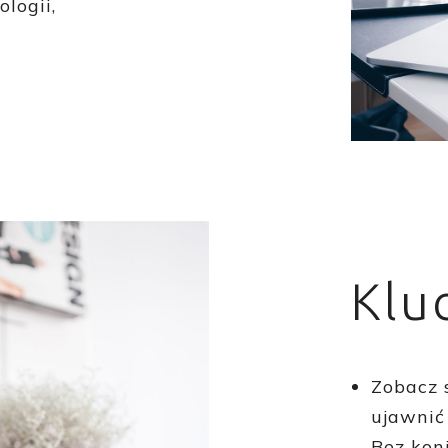
logii,
Klu
Zobacz 
ujawnić
Bez kon