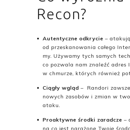
Recon?
Autentyczne odkrycie
– atakują
od przeskanowania całego Inter
my. Używamy tych samych techn
co pozwala nam znaleźć adres I
w chmurze, których również pot
Ciągły wgląd
– Randori zawsze
nowych zasobów i zmian w twoj
ataku.
Proaktywne środki zaradcze
– 
na co jest narażone Twoje środ