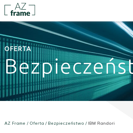
OFERTA
Bezpieczeńs
AZ Frame
/
Oferta
/
Bezpieczeństwo
/
IBM Randori