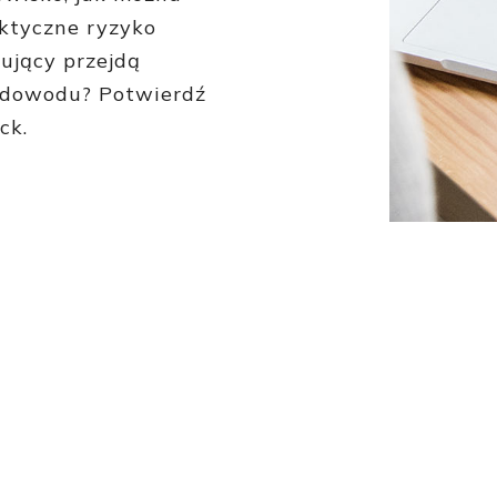
aktyczne ryzyko
kujący przejdą
sz dowodu? Potwierdź
ck.