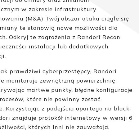
icznym w zakresie infrastruktury
mowania (M&A) Twój obszar ataku ciągle się
Zmiany te stanowią nowe możliwości dla
ch. Odkryj te zagrożenia z Randori Recon
ieczności instalacji lub dodatkowych
ji.
jak prawdziwi cyberprzestępcy, Randori
le monitoruje zewnętrzną powierzchnię
krywając martwe punkty, błędne konfiguracje
procesów, które nie powinny zostać
. Korzystając z podejścia opartego na black-
dori znajduje protokół internetowy w wersji 6
ożliwości, których inni nie zauważają.