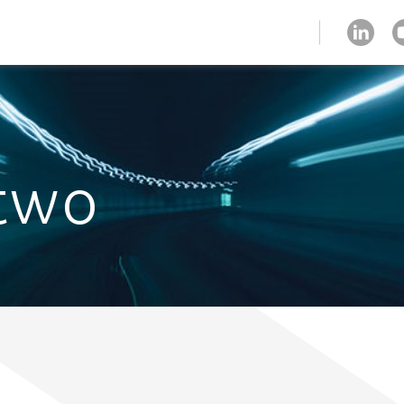
strefa klienta
two