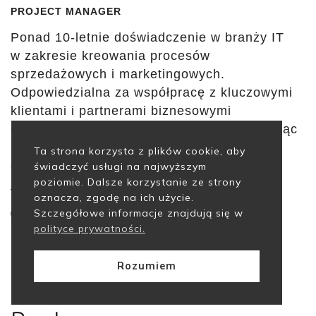
PROJECT MANAGER
Ponad 10-letnie doświadczenie w branży IT
w zakresie kreowania procesów
sprzedażowych i marketingowych.
Odpowiedzialna za współpracę z kluczowymi
klientami i partnerami biznesowymi
oraz koordynowanie projektów IT. Poszukując
nowych wyzwań i możliwości rozwoju,
Ta strona korzysta z plików cookie, aby
dołączyła do zespołu AZ Frame.
świadczyć usługi na najwyższym
poziomie. Dalsze korzystanie ze strony
oznacza, zgodę na ich użycie.
Szczegółowe informacje znajdują się w
polityce prywatności.
Rozumiem